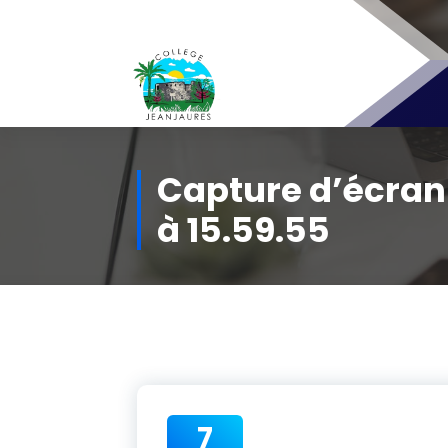
Aller
au
contenu
Capture d’écra
à 15.59.55
7