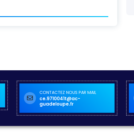
CONTACTEZ NOUS PAR MAIL
ce.9710041t@ac-
guadeloupe.fr