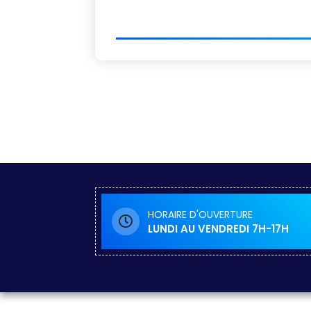
HORAIRE D'OUVERTURE
LUNDI AU VENDREDI 7H-17H