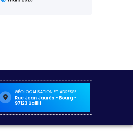
GÉOLOCALISATION ET ADRESSE
Rue Jean Jaurès - Bourg -
97123 Baillif